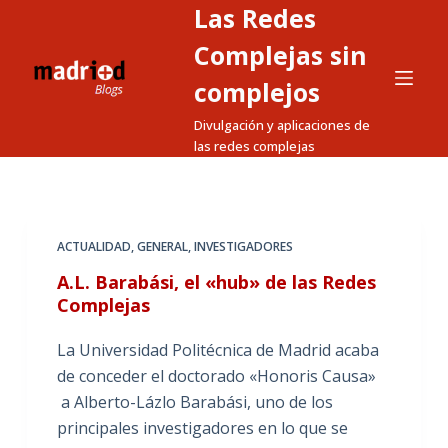
Las Redes
S
a
Complejas sin
l
complejos
t
Divulgación y aplicaciones de
a
las redes complejas
r
a
l
c
ACTUALIDAD
,
GENERAL
,
INVESTIGADORES
o
A.L. Barabási, el «hub» de las Redes
n
Complejas
t
e
La Universidad Politécnica de Madrid acaba
n
de conceder el doctorado «Honoris Causa»
i
a Alberto-Lázlo Barabási, uno de los
d
principales investigadores en lo que se
o