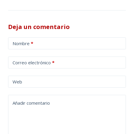
Deja un comentario
A
Nombre
*
l
t
Correo electrónico
*
e
r
n
Web
a
t
Añadir comentario
i
v
e
: