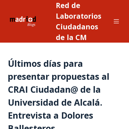
Red de
S
a
Laboratorios
l
Ciudadanos
t
de la CM
a
r
a
l
Últimos días para
c
presentar propuestas al
o
n
CRAI Ciudadan@ de la
t
e
Universidad de Alcalá.
n
i
Entrevista a Dolores
d
Ballesteros
o