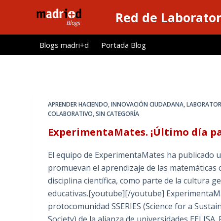
S
Red de Laborator
a
l
Blogs madri+d
Portada Blog
t
a
r
a
l
APRENDER HACIENDO
,
INNOVACIÓN CIUDADANA
,
LABORATOR
c
COLABORATIVO
,
SIN CATEGORÍA
o
ExperimentaMates. ¡Último día p
n
t
El equipo de ExperimentaMates ha publicado un
e
promuevan el aprendizaje de las matemáticas 
n
disciplina científica, como parte de la cultura 
i
educativas.[youtube][/youtube] ExperimentaMa
d
protocomunidad SSERIES (Science for a Sustain
o
Society) de la alianza de universidades EELISA.