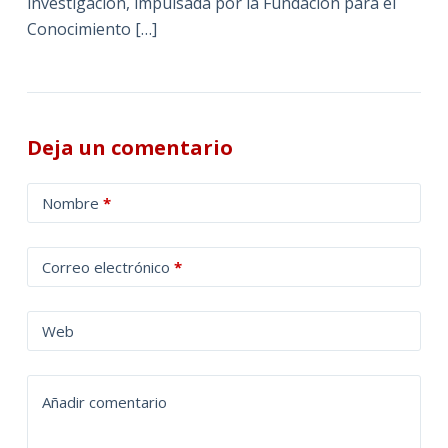
investigación, impulsada por la Fundación para el
Conocimiento […]
Deja un comentario
A
Nombre
*
l
t
Correo electrónico
*
e
r
n
Web
a
t
Añadir comentario
i
v