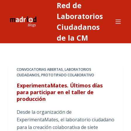
Red de
S
a
Laboratorios
l
Ciudadanos
t
de la CM
a
r
a
l
c
CONVOCATORIAS ABIERTAS
,
LABORATORIOS
o
CIUDADANOS
,
PROTOTIPADO COLABORATIVO
n
ExperimentaMates. Últimos días
t
para participar en el taller de
e
producción
n
Desde la organización de
i
ExperimentaMates, el laboratorio ciudadano
d
para la creación colaborativa de siete
o