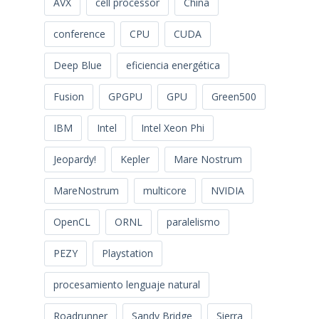
AVX
cell processor
China
conference
CPU
CUDA
Deep Blue
eficiencia energética
Fusion
GPGPU
GPU
Green500
IBM
Intel
Intel Xeon Phi
Jeopardy!
Kepler
Mare Nostrum
MareNostrum
multicore
NVIDIA
OpenCL
ORNL
paralelismo
PEZY
Playstation
procesamiento lenguaje natural
Roadrunner
Sandy Bridge
Sierra