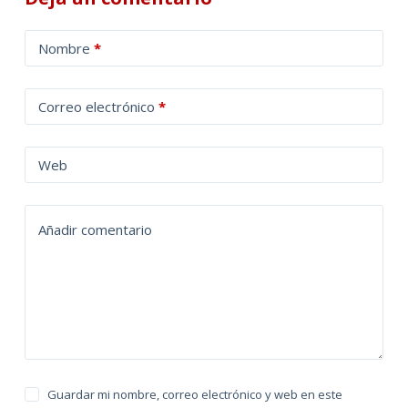
A
Nombre
*
l
t
Correo electrónico
*
e
r
n
Web
a
t
Añadir comentario
i
v
e
:
Guardar mi nombre, correo electrónico y web en este