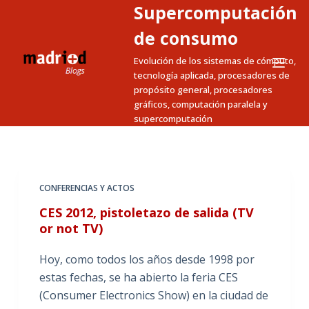
Supercomputación
S
a
de consumo
l
Evolución de los sistemas de cómputo,
t
tecnología aplicada, procesadores de
a
propósito general, procesadores
gráficos, computación paralela y
r
supercomputación
a
l
c
o
CONFERENCIAS Y ACTOS
n
CES 2012, pistoletazo de salida (TV
t
or not TV)
e
n
Hoy, como todos los años desde 1998 por
i
estas fechas, se ha abierto la feria CES
d
(Consumer Electronics Show) en la ciudad de
o