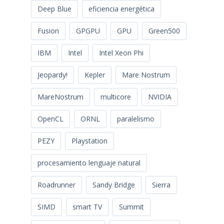
Deep Blue
eficiencia energética
Fusion
GPGPU
GPU
Green500
IBM
Intel
Intel Xeon Phi
Jeopardy!
Kepler
Mare Nostrum
MareNostrum
multicore
NVIDIA
OpenCL
ORNL
paralelismo
PEZY
Playstation
procesamiento lenguaje natural
Roadrunner
Sandy Bridge
Sierra
SIMD
smart TV
Summit