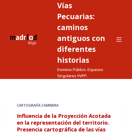
Vías
S
a
Pecuarias:
l
caminos
t
antiguos con
a
r
diferentes
a
historias
l
c
Dominio Público. Espacios
o
Singulares VVPP.
n
t
e
CARTOGRAFÍA CAMINERA
n
i
Influencia de la Proyección Acotada
d
en la representación del territorio.
Presencia cartográfica de las vías
o