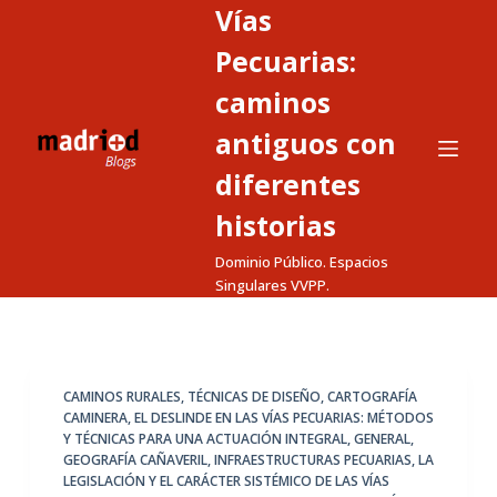
Vías
S
a
Pecuarias:
l
caminos
t
antiguos con
a
r
diferentes
a
historias
l
c
Dominio Público. Espacios
o
Singulares VVPP.
n
t
e
CAMINOS RURALES, TÉCNICAS DE DISEÑO
,
CARTOGRAFÍA
n
CAMINERA
,
EL DESLINDE EN LAS VÍAS PECUARIAS: MÉTODOS
i
Y TÉCNICAS PARA UNA ACTUACIÓN INTEGRAL
,
GENERAL
,
d
GEOGRAFÍA CAÑAVERIL
,
INFRAESTRUCTURAS PECUARIAS
,
LA
LEGISLACIÓN Y EL CARÁCTER SISTÉMICO DE LAS VÍAS
o