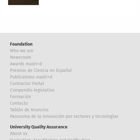
Foundation
Who we are
Newsroom
Awards madri+d
Premios de Ciencia en Español
Publications madri+d
Contractor Portal
Compendio legislativo
Formación
Contacto
Tablón de Anuncios
Panorama de la innovación por sectores y tecnologías
University Quality Assurance
About us