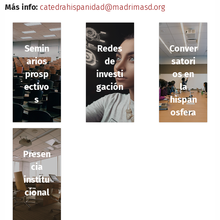
Más info:
catedrahispanidad@madrimasd.org
Semin
Redes
Conver
arios
de
satori
prosp
investi
os en
ectivo
gación
la
s
hispan
osfera
Presen
cia
institu
cional