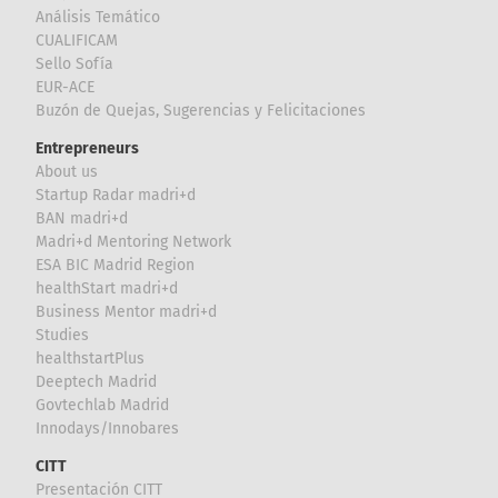
Análisis Temático
CUALIFICAM
Sello Sofía
EUR-ACE
Buzón de Quejas, Sugerencias y Felicitaciones
Entrepreneurs
About us
Startup Radar madri+d
BAN madri+d
Madri+d Mentoring Network
ESA BIC Madrid Region
healthStart madri+d
Business Mentor madri+d
Studies
healthstartPlus
Deeptech Madrid
Govtechlab Madrid
Innodays/Innobares
CITT
Presentación CITT