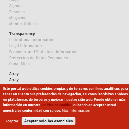
Agenda
Reseñas
Magazine
Mentes Críticas
Transparency
Institutional information
Legal Information
Economic and Statistical Information
Proteccion de Datos Personales
Canal Ético
Array
Array
Este portal web utiliza cookies propias y de terceros con fines analíticos para
Footer
tener en cuenta sus preferencias de navegación, así como las visitas a vídeos
Canal Ético
eduroam
Mapa Web
en plataformas de terceros y mejorar nuestro sitio web. Puede obtener más
información en nuestra
Política de cookies
.
Pulsando en Aceptar usted
Política privacidad
Política de cookies
Aviso legal
Más información
muestra su conformidad con su uso.
Aceptar
Aceptar solo las esenciales