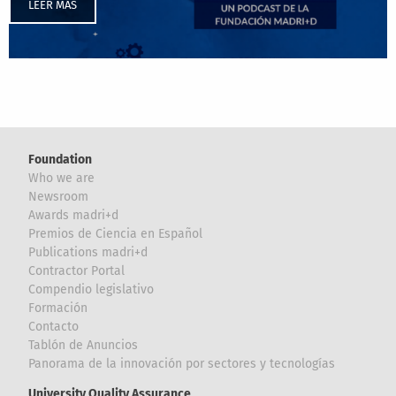
LEER MÁS
Foundation
Who we are
Newsroom
Awards madri+d
Premios de Ciencia en Español
Publications madri+d
Contractor Portal
Compendio legislativo
Formación
Contacto
Tablón de Anuncios
Panorama de la innovación por sectores y tecnologías
University Quality Assurance