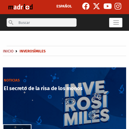
Skip to main content
ESPAÑOL
Search
Secondary breadcrumb
Breadcrumb
INICIO
INVEROSÍMILES
NOTICIAS
El secreto de la risa de los monos