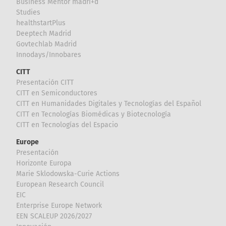
Business Mentor madri+d
Studies
healthstartPlus
Deeptech Madrid
Govtechlab Madrid
Innodays/Innobares
CITT
Presentación CITT
CITT en Semiconductores
CITT en Humanidades Digitales y Tecnologías del Español
CITT en Tecnologías Biomédicas y Biotecnología
CITT en Tecnologías del Espacio
Europe
Presentación
Horizonte Europa
Marie Sklodowska-Curie Actions
European Research Council
EIC
Enterprise Europe Network
EEN SCALEUP 2026/2027