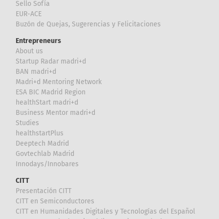
Sello Sofía
EUR-ACE
Buzón de Quejas, Sugerencias y Felicitaciones
Entrepreneurs
About us
Startup Radar madri+d
BAN madri+d
Madri+d Mentoring Network
ESA BIC Madrid Region
healthStart madri+d
Business Mentor madri+d
Studies
healthstartPlus
Deeptech Madrid
Govtechlab Madrid
Innodays/Innobares
CITT
Presentación CITT
CITT en Semiconductores
CITT en Humanidades Digitales y Tecnologías del Español