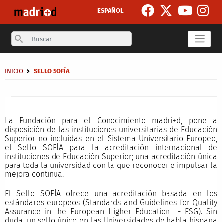
Skip to main content
ESPAÑOL
Search
Breadcrumb
INICIO
SELLO SOFÍA
Secondary breadcrumb
La Fundación para el Conocimiento madri+d, pone a
disposición de las instituciones universitarias de Educación
Superior no incluidas en el Sistema Universitario Europeo,
el Sello SOFÍA para la acreditación internacional de
instituciones de Educación Superior; una acreditación única
para toda la universidad con la que reconocer e impulsar la
mejora continua.
El Sello SOFÍA ofrece una acreditación basada en los
estándares europeos (Standards and Guidelines for Quality
Assurance in the European Higher Education - ESG). Sin
duda, un sello único en las Universidades de habla hispana