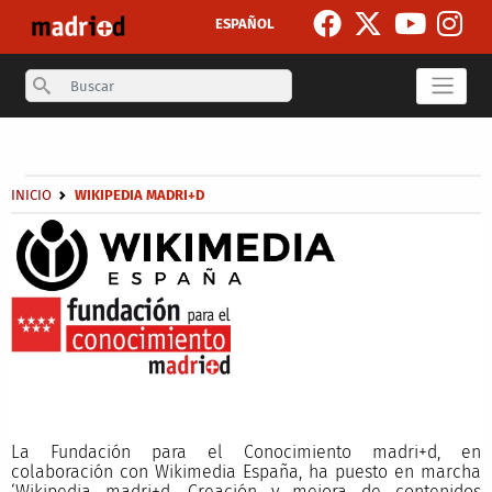
Skip to main content
ESPAÑOL
Search
Secondary breadcrumb
Breadcrumb
INICIO
WIKIPEDIA MADRI+D
La Fundación para el Conocimiento madri+d, en
colaboración con Wikimedia España, ha puesto en marcha
‘Wikipedia madri+d. Creación y mejora de contenidos