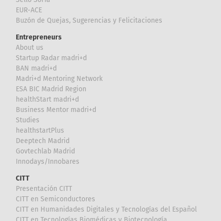
EUR-ACE
Buzón de Quejas, Sugerencias y Felicitaciones
Entrepreneurs
About us
Startup Radar madri+d
BAN madri+d
Madri+d Mentoring Network
ESA BIC Madrid Region
healthStart madri+d
Business Mentor madri+d
Studies
healthstartPlus
Deeptech Madrid
Govtechlab Madrid
Innodays/Innobares
CITT
Presentación CITT
CITT en Semiconductores
CITT en Humanidades Digitales y Tecnologías del Español
CITT en Tecnologías Biomédicas y Biotecnología