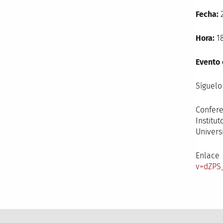
Fecha:
2
Hora:
18
Evento 
Síguelo
Confere
Instit
Univers
E
v=dZPS