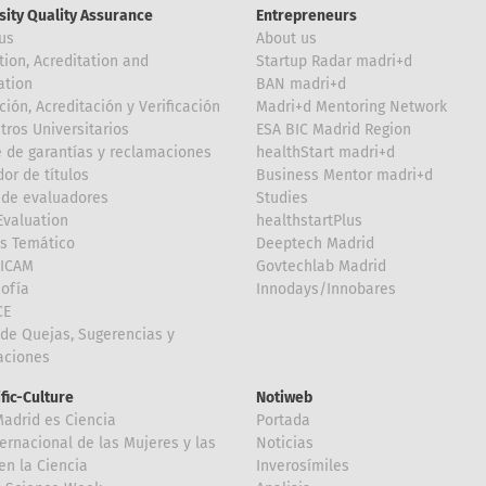
sity Quality Assurance
Entrepreneurs
us
About us
tion, Acreditation and
Startup Radar madri+d
ation
BAN madri+d
ción, Acreditación y Verificación
Madri+d Mentoring Network
tros Universitarios
ESA BIC Madrid Region
 de garantías y reclamaciones
healthStart madri+d
or de títulos
Business Mentor madri+d
de evaluadores
Studies
valuation
healthstartPlus
is Temático
Deeptech Madrid
FICAM
Govtechlab Madrid
Sofía
Innodays/Innobares
CE
de Quejas, Sugerencias y
taciones
ific-Culture
Notiweb
Madrid es Ciencia
Portada
ternacional de las Mujeres y las
Noticias
en la Ciencia
Inverosímiles