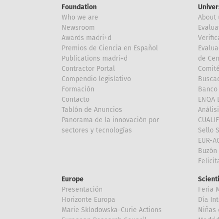
Foundation
Univer
Who we are
About 
Newsroom
Evalua
Awards madri+d
Verific
Premios de Ciencia en Español
Evalua
Publications madri+d
de Cen
Contractor Portal
Comité
Compendio legislativo
Buscad
Formación
Banco 
Contacto
ENQA E
Tablón de Anuncios
Anális
Panorama de la innovación por
CUALI
sectores y tecnologías
Sello 
EUR-A
Buzón 
Felici
Europe
Scient
Presentación
Feria 
Horizonte Europa
Día In
Marie Sklodowska-Curie Actions
Niñas 