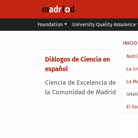
Skip to main content
Main menu
Foundation
University Quality Assurance
Secondary breadcrumb
Brea
INICIO
Main 
Nutri
Main menu
Diálogos de Ciencia en
español
La cr
La Ma
Ciencia de Excelencia de
la Comunidad de Madrid
Intel
El ha