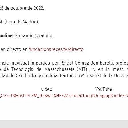
6 de octubre de 2022.
h (hora de Madrid).
online:
Streaming gratuito.
 en directo en
fundacionareces.tv/directo
ncia magistral impartida por Rafael Gómez Bombarelli, profes
uto de Tecnología de Massachussets (MIT) , y en la mesa
idad de Cambridge y modera, Bartomeu Monserrat de la Univer
nlace video YouT
_CGZL18&list=PLFM_B3KwjcXNFEZZZHnLaNnmjB3d4gipg&index=