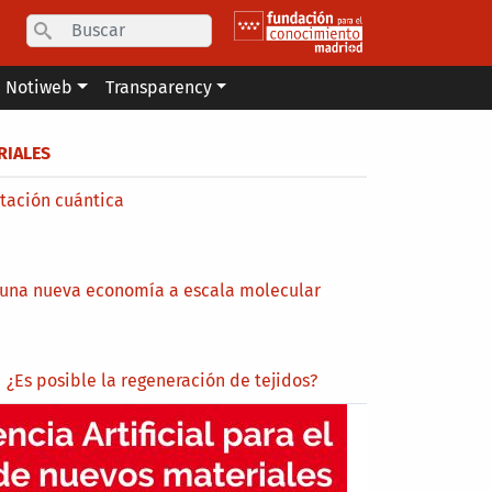
Search
Notiweb
Transparency
RIALES
ación cuántica
 una nueva economía a escala molecular
¿Es posible la regeneración de tejidos?