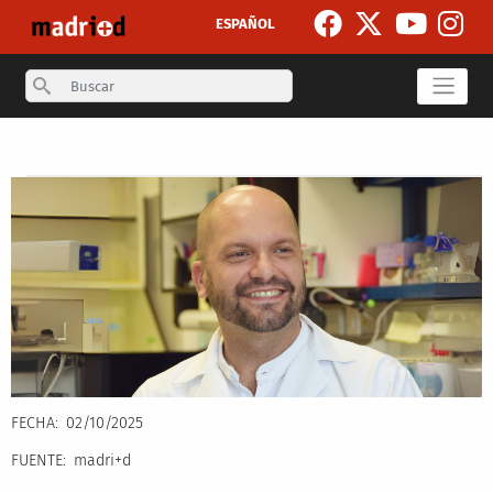
Skip to main content
ESPAÑOL
Search
Secondary breadcrumb
FECHA
02/10/2025
FUENTE
madri+d