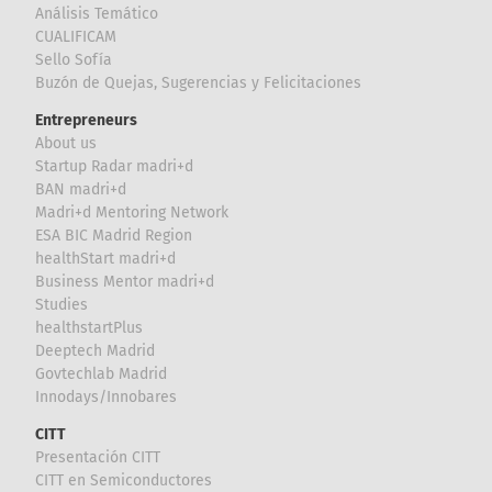
Análisis Temático
CUALIFICAM
Sello Sofía
Buzón de Quejas, Sugerencias y Felicitaciones
Entrepreneurs
About us
Startup Radar madri+d
BAN madri+d
Madri+d Mentoring Network
ESA BIC Madrid Region
healthStart madri+d
Business Mentor madri+d
Studies
healthstartPlus
Deeptech Madrid
Govtechlab Madrid
Innodays/Innobares
CITT
Presentación CITT
CITT en Semiconductores