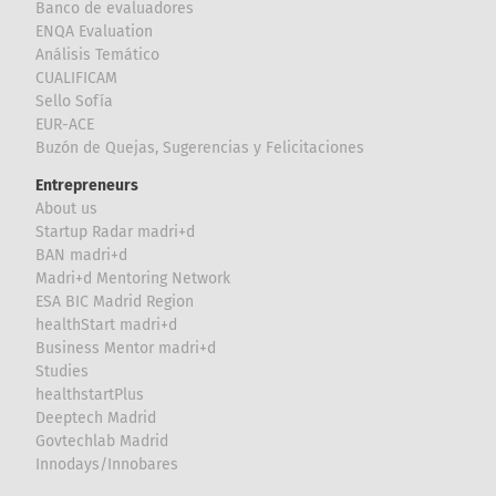
Banco de evaluadores
ENQA Evaluation
Análisis Temático
CUALIFICAM
Sello Sofía
EUR-ACE
Buzón de Quejas, Sugerencias y Felicitaciones
Entrepreneurs
About us
Startup Radar madri+d
BAN madri+d
Madri+d Mentoring Network
ESA BIC Madrid Region
healthStart madri+d
Business Mentor madri+d
Studies
healthstartPlus
Deeptech Madrid
Govtechlab Madrid
Innodays/Innobares