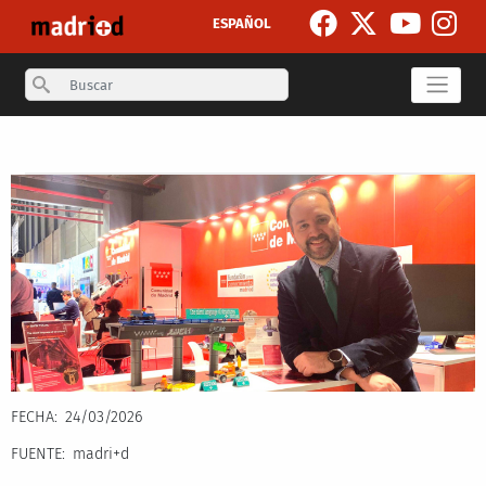
Skip to main content
ESPAÑOL
Search
Secondary breadcrumb
FECHA
24/03/2026
FUENTE
madri+d