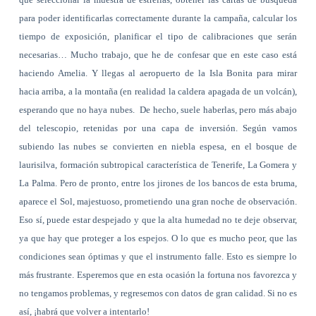
para poder identificarlas correctamente durante la campaña, calcular los
tiempo de exposición, planificar el tipo de calibraciones que serán
necesarias… Mucho trabajo, que he de confesar que en este caso está
haciendo Amelia. Y llegas al aeropuerto de la Isla Bonita para mirar
hacia arriba, a la montaña (en realidad la caldera apagada de un volcán),
esperando que no haya nubes. De hecho, suele haberlas, pero más abajo
del telescopio, retenidas por una capa de inversión. Según vamos
subiendo las nubes se convierten en niebla espesa, en el bosque de
laurisilva, formación subtropical característica de Tenerife, La Gomera y
La Palma. Pero de pronto, entre los jirones de los bancos de esta bruma,
aparece el Sol, majestuoso, prometiendo una gran noche de observación.
Eso sí, puede estar despejado y que la alta humedad no te deje observar,
ya que hay que proteger a los espejos. O lo que es mucho peor, que las
condiciones sean óptimas y que el instrumento falle. Esto es siempre lo
más frustrante. Esperemos que en esta ocasión la fortuna nos favorezca y
no tengamos problemas, y regresemos con datos de gran calidad. Si no es
así, ¡habrá que volver a intentarlo!