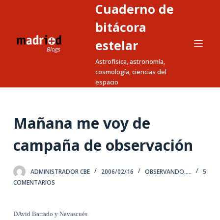
Cuaderno de
S
a
bitácora
l
estelar
t
Astrofísica, astronomía,
a
cosmología, ciencias del
r
espacio
a
l
c
Mañana me voy de
o
n
campaña de observación
t
e
ADMINISTRADOR CBE
2006/02/16
OBSERVANDO.....
5
n
COMENTARIOS
i
d
DAvid Barrado y Navascués
o