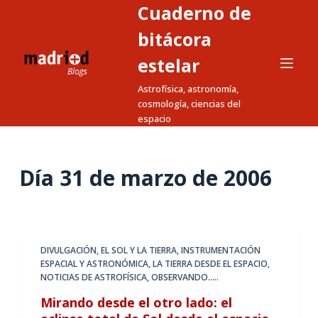
Cuaderno de
S
a
bitácora
l
estelar
t
Astrofísica, astronomía,
a
cosmología, ciencias del
r
espacio
a
l
c
Día
31 de marzo de 2006
o
n
t
e
DIVULGACIÓN
,
EL SOL Y LA TIERRA
,
INSTRUMENTACIÓN
n
ESPACIAL Y ASTRONÓMICA
,
LA TIERRA DESDE EL ESPACIO
,
i
NOTICIAS DE ASTROFÍSICA
,
OBSERVANDO.....
d
Mirando desde el otro lado: el
o