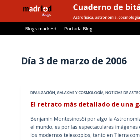
Cuaderno de bitá
S
a
Astrofísica, astronomía, cosmología
l
Blogs madri+d
Portada Blog
t
a
r
a
Día
3 de marzo de 2006
l
c
o
n
DIVULGACIÓN
,
GALAXIAS Y COSMOLOGÍA
,
NOTICIAS DE ASTR
t
El retrato más detallado de una g
e
n
Benjamín MontesinosSi por algo la Astronomía e
i
el mundo, es por las espectaculares imágene
d
los modernos telescopios, tanto en Tierra com
o