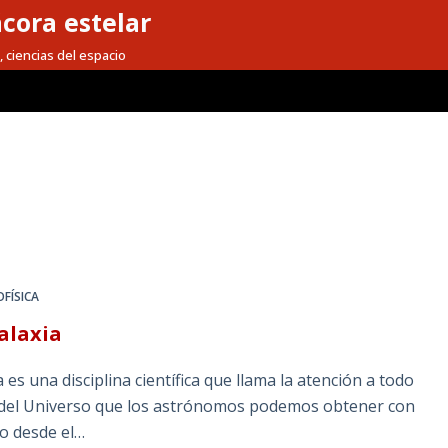
cora estelar
, ciencias del espacio
OFÍSICA
alaxia
s una disciplina científica que llama la atención a todo
s del Universo que los astrónomos podemos obtener con
o desde el…