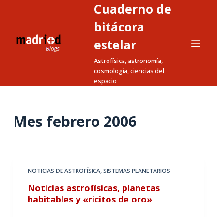
Cuaderno de
S
a
bitácora
l
estelar
t
Astrofísica, astronomía,
a
cosmología, ciencias del
r
espacio
a
l
c
Mes
febrero 2006
o
n
t
e
NOTICIAS DE ASTROFÍSICA
,
SISTEMAS PLANETARIOS
n
Noticias astrofísicas, planetas
i
habitables y «ricitos de oro»
d
o