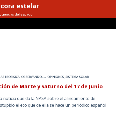
cora estelar
, ciencias del espacio
 ASTROFÍSICA
,
OBSERVANDO.....
,
OPINIONES
,
SISTEMA SOLAR
ción de Marte y Saturno del 17 de Junio
 noticia que da la NASA sobre el alineamiento de
estupido el eco que de ella se hace un periódico español