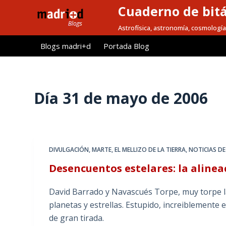
Cuaderno de bitá
S
a
Astrofísica, astronomía, cosmología
l
Blogs madri+d
Portada Blog
t
a
r
a
Día
31 de mayo de 2006
l
c
o
n
DIVULGACIÓN
,
MARTE, EL MELLIZO DE LA TIERRA
,
NOTICIAS DE
t
Desencuentos estelares: la alinea
e
n
David Barrado y Navascués Torpe, muy torpe la
i
planetas y estrellas. Estupido, increiblemente 
d
de gran tirada.
o