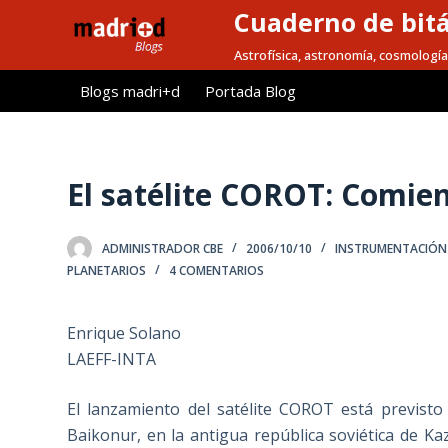
Cuaderno de bitá
S
a
Astrofísica, astronomía, cosmología
l
Blogs madri+d
Portada Blog
t
a
r
a
El satélite COROT: Comien
l
c
ADMINISTRADOR CBE
2006/10/10
INSTRUMENTACIÓN 
o
PLANETARIOS
4 COMENTARIOS
n
t
Enrique Solano
e
LAEFF-INTA
n
i
El lanzamiento del satélite COROT está previst
d
Baikonur, en la antigua república soviética de Ka
o