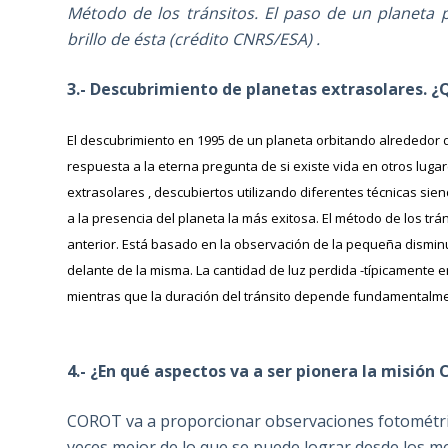
Método de los tránsitos. El paso de un planeta 
brillo de ésta (crédito CNRS/ESA) .
3.- Descubrimiento de planetas extrasolares. ¿
El descubrimiento en 1995 de un planeta orbitando alrededor 
respuesta a la eterna pregunta de si existe vida en otros luga
extrasolares , descubiertos utilizando diferentes técnicas sie
a la presencia del planeta la más exitosa. El método de los t
anterior. Está basado en la observación de la pequeña disminuc
delante de la misma. La cantidad de luz perdida -típicamente e
mientras que la duración del tránsito depende fundamentalment
4.- ¿En qué aspectos va a ser pionera la misió
COROT va a proporcionar observaciones fotométric
veces mejor de lo que se puede lograr desde los m