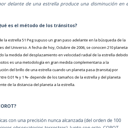
por delante de una estrella produce una disminución en e
Qué es el método de los tránsitos?
de la estrella 51 Peg supuso un gran paso adelante en la búsqueda de la
res del Universo. A fecha de hoy, Octubre de 2006, se conocen 210 planeta
ndo la medida del desplazamiento en velocidad radial de la estrella debid
ránsitos es una metodología en gran medida complementaria a la
ión del brillo de una estrella cuando un planeta pasa (transita) por
ntre 0.01 % y 1 %- depende de los tamaños de la estrella y del planeta
e de la distancia del planeta a la estrella.
n COROT?
as con una precisión nunca alcanzada (del orden de 100
ejores observatorios terrestres). Junto con esto, COROT