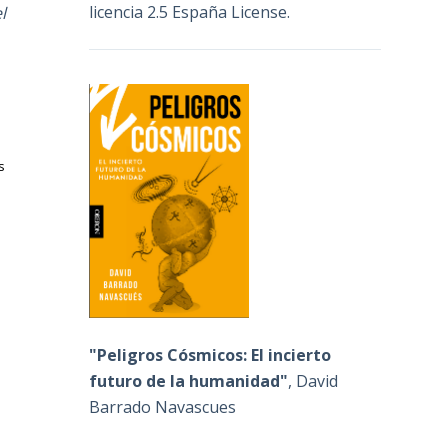
licencia 2.5 España License
.
l
s
o
"Peligros Cósmicos: El incierto
futuro de la humanidad"
, David
Barrado Navascues