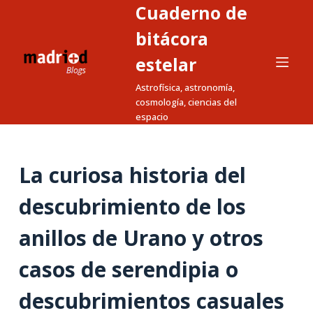
Cuaderno de
S
a
bitácora
l
estelar
t
Astrofísica, astronomía,
a
cosmología, ciencias del
r
espacio
a
l
c
La curiosa historia del
o
n
descubrimiento de los
t
anillos de Urano y otros
e
n
casos de serendipia o
i
d
descubrimientos casuales
o