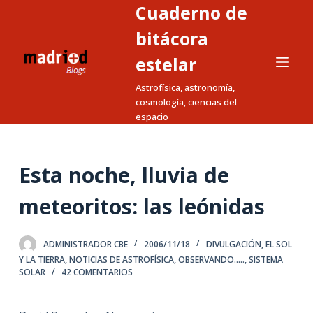
Cuaderno de
S
a
bitácora
l
estelar
t
Astrofísica, astronomía,
a
cosmología, ciencias del
r
espacio
a
l
c
Esta noche, lluvia de
o
n
meteoritos: las leónidas
t
e
ADMINISTRADOR CBE
2006/11/18
DIVULGACIÓN
,
EL SOL
n
Y LA TIERRA
,
NOTICIAS DE ASTROFÍSICA
,
OBSERVANDO.....
,
SISTEMA
i
SOLAR
42 COMENTARIOS
d
o