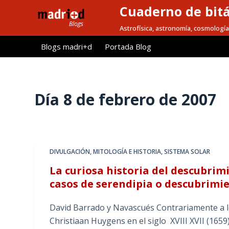
Cuaderno de bitá
S
a
Astrofísica, astronomía, cosmología
l
Blogs madri+d
Portada Blog
t
a
r
a
Día
8 de febrero de 2007
l
c
o
n
DIVULGACIÓN
,
MITOLOGÍA E HISTORIA
,
SISTEMA SOLAR
t
La curiosa historia del descubrimi
e
casos de serendipia o descubrimi
n
i
David Barrado y Navascués Contrariamente a lo
d
Christiaan Huygens en el siglo XVIII XVII (1659)
o