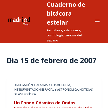
Cuaderno de
S
a
bitácora
l
estelar
t
Astrofísica, astronomía,
a
cosmología, ciencias del
r
espacio
a
l
c
Día
15 de febrero de 2007
o
n
t
e
DIVULGACIÓN
,
GALAXIAS Y COSMOLOGÍA
,
n
INSTRUMENTACIÓN ESPACIAL Y ASTRONÓMICA
,
NOTICIAS
i
DE ASTROFÍSICA
d
Un Fondo Cósmico de Ondas
o