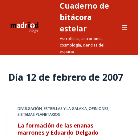
Cuaderno de
S
a
bitácora
l
estelar
t
Astrofísica, astronomía,
a
cosmología, ciencias del
r
espacio
a
l
c
Día
12 de febrero de 2007
o
n
t
e
DIVULGACIÓN
,
ESTRELLAS Y LA GALAXIA
,
OPINIONES
,
n
SISTEMAS PLANETARIOS
i
La formación de las enanas
d
marrones y Eduardo Delgado
o