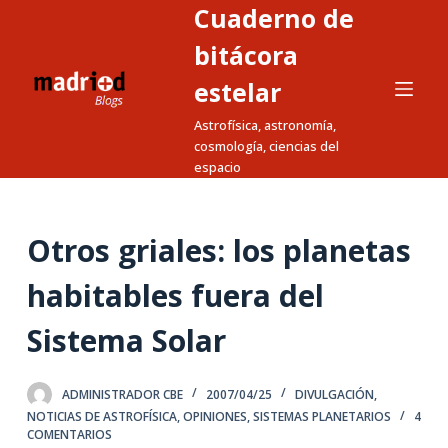
Cuaderno de
S
a
bitácora
l
estelar
t
Astrofísica, astronomía,
a
cosmología, ciencias del
r
espacio
a
l
c
Otros griales: los planetas
o
n
habitables fuera del
t
Sistema Solar
e
n
i
ADMINISTRADOR CBE
2007/04/25
DIVULGACIÓN
,
d
NOTICIAS DE ASTROFÍSICA
,
OPINIONES
,
SISTEMAS PLANETARIOS
4
COMENTARIOS
o