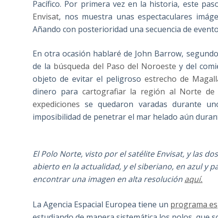
Pacífico. Por primera vez en la historia, este pas
Envisat
, nos muestra unas espectaculares imáge
Añando con posterioridad una secuencia de evento
En otra ocasión hablaré de John Barrow, segundo
de la
búsqueda del Paso del Noroeste
y del com
objeto de evitar el peligroso
estrecho de Magal
dinero para
cartografiar la región al Norte d
expediciones
se quedaron varadas durante uno,
imposibilidad de penetrar el mar helado aún durant
El Polo Norte, visto por el satélite Envisat, y las 
abierto en la actualidad, y el siberiano, en azul y
encontrar una imagen en alta resolución
aquí.
La Agencia Espacial Europea tiene un
programa esp
estudiando de manera sistemática los polos, que son