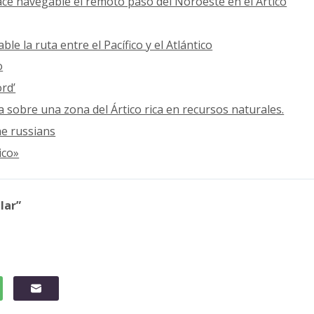
hace navegable el remoto paso del Noroeste en el Ártico
le la ruta entre el Pacífico y el Atlántico
o
ord’
ía sobre una zona del Ártico rica en recursos naturales.
he russians
ico»
lar”