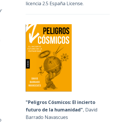
licencia 2.5 España License
.
r
n
s
"Peligros Cósmicos: El incierto
futuro de la humanidad"
, David
Barrado Navascues
o