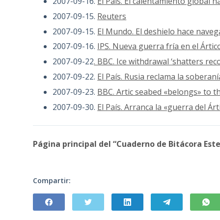
2007-09-16.
El Pais. El calentamiento global 
2007-09-15.
Reuters
2007-09-15.
El Mundo. El deshielo hace navegab
2007-09-16.
IPS. Nueva guerra fría en el Ártic
2007-09-22
. BBC. Ice withdrawal ‘shatters rec
2007-09-22.
El País. Rusia reclama la soberan
2007-09-23.
BBC. Artic seabed «belongs» to t
2007-09-30.
El País. Arranca la «guerra del Árt
Página principal del “Cuaderno de Bitácora Este
Compartir: