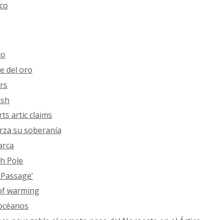
ico
co
e del oro
ers
ush
ts artic claims
rza su soberanía
arca
h Pole
 Passage’
 of warming
 océanos