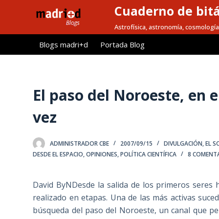
Cuaderno de bitá
S
a
Astrofísica, astronomía, cosmología
l
Blogs madri+d
Portada Blog
t
a
r
a
El paso del Noroeste, en e
l
vez
c
o
n
ADMINISTRADOR CBE
2007/09/15
DIVULGACIÓN
,
EL S
t
DESDE EL ESPACIO
,
OPINIONES
,
POLÍTICA CIENTÍFICA
8 COMENT
e
n
David ByNDesde la salida de los primeros seres 
i
realizado en etapas. Una de las más activas sucedi
d
búsqueda del paso del Noroeste, un canal que perm
o