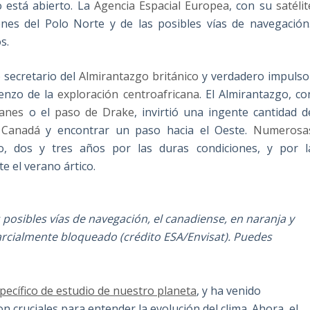
o está abierto. La
Agencia Espacial Europea
, con su
satélit
nes del Polo Norte y de las posibles vías de navegación
s.
 secretario del
Almirantazgo británico
y verdadero impulso
ienzo de la
exploración centroafricana
. El Almirantazgo, co
lanes
o el
paso de Drake
, invirtió una ingente cantidad d
e Canadá
y encontrar un paso hacia el Oeste.
Numerosa
 dos y tres años por las duras condiciones, y por l
e el verano ártico.
dos posibles vías de navegación, el canadiense, en naranja y
 parcialmente bloqueado (crédito ESA/Envisat). Puedes
ecífico de estudio de nuestro planeta
, y ha venido
 cruciales para entender la evolución del clima. Ahora, el