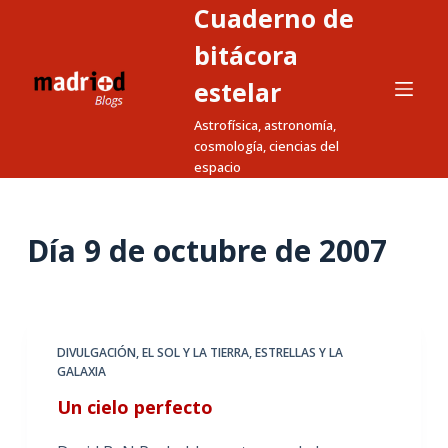
Cuaderno de
S
a
bitácora
l
estelar
t
Astrofísica, astronomía,
a
cosmología, ciencias del
r
espacio
a
l
c
Día
9 de octubre de 2007
o
n
t
e
DIVULGACIÓN
,
EL SOL Y LA TIERRA
,
ESTRELLAS Y LA
n
GALAXIA
i
Un cielo perfecto
d
o