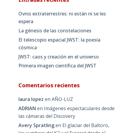
Ovnis extraterrestres: ni están ni se les
espera
La génesis de las constelaciones
El telescopio espacial JWST: la poesía
cósmica
JWST: caos y creación en el universo
Primera imagen científica del JWST
Comentarios recientes
laura lopez
en
AÑO-LUZ
ADRIAN
en
Imágenes espectaculares desde
las cámaras del Discovery
Avery Spratling
en
El glaciar del Baltoro,
las cumbres del K2 y el Everest desde el