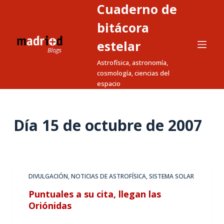
Cuaderno de
S
a
bitácora
l
estelar
t
Astrofísica, astronomía,
a
cosmología, ciencias del
r
espacio
a
l
c
Día
15 de octubre de 2007
o
n
t
e
DIVULGACIÓN
,
NOTICIAS DE ASTROFÍSICA
,
SISTEMA SOLAR
n
Puntuales a su cita, llegan las
i
Oriónidas
d
o