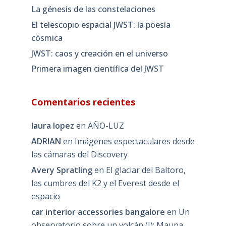
La génesis de las constelaciones
El telescopio espacial JWST: la poesía
cósmica
JWST: caos y creación en el universo
Primera imagen científica del JWST
Comentarios recientes
laura lopez
en
AÑO-LUZ
ADRIAN
en
Imágenes espectaculares desde
las cámaras del Discovery
Avery Spratling
en
El glaciar del Baltoro,
las cumbres del K2 y el Everest desde el
espacio
car interior accessories bangalore
en
Un
observatorio sobre un volcán (I): Mauna