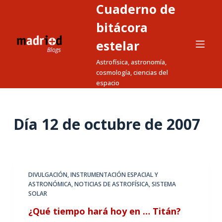
Cuaderno de
S
a
bitácora
l
estelar
t
Astrofísica, astronomía,
a
cosmología, ciencias del
r
espacio
a
l
c
Día
12 de octubre de 2007
o
n
t
e
DIVULGACIÓN
,
INSTRUMENTACIÓN ESPACIAL Y
n
ASTRONÓMICA
,
NOTICIAS DE ASTROFÍSICA
,
SISTEMA
i
SOLAR
d
¿Qué tiempo hará hoy en … Titán?
o