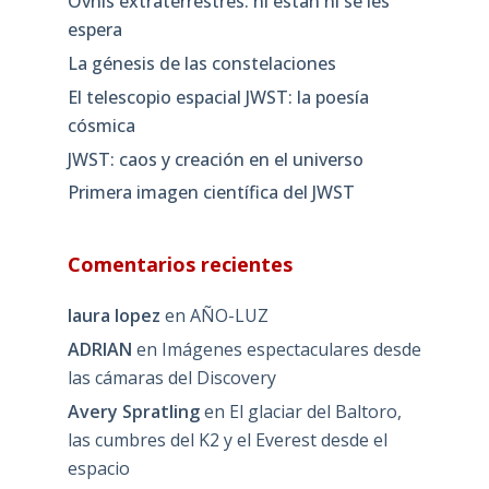
Ovnis extraterrestres: ni están ni se les
espera
La génesis de las constelaciones
El telescopio espacial JWST: la poesía
cósmica
JWST: caos y creación en el universo
Primera imagen científica del JWST
Comentarios recientes
laura lopez
en
AÑO-LUZ
ADRIAN
en
Imágenes espectaculares desde
las cámaras del Discovery
Avery Spratling
en
El glaciar del Baltoro,
las cumbres del K2 y el Everest desde el
espacio