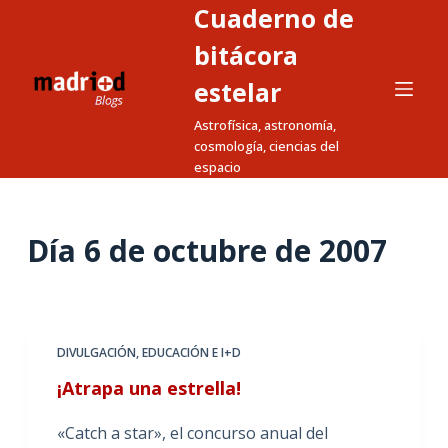
Cuaderno de
S
a
bitácora
l
estelar
t
Astrofísica, astronomía,
a
cosmología, ciencias del
r
espacio
a
l
c
Día
6 de octubre de 2007
o
n
t
e
DIVULGACIÓN
,
EDUCACIÓN E I+D
n
¡Atrapa una estrella!
i
d
«Catch a star», el concurso anual del
o