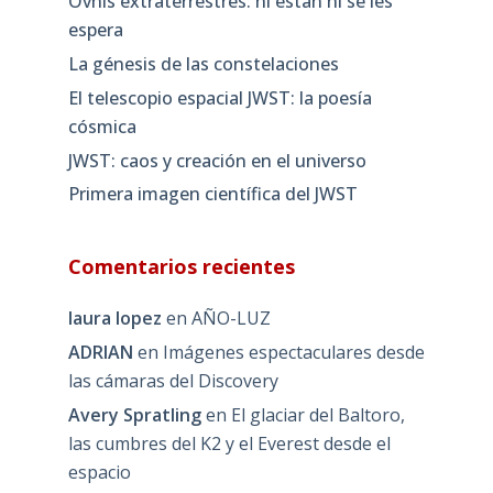
Ovnis extraterrestres: ni están ni se les
espera
La génesis de las constelaciones
El telescopio espacial JWST: la poesía
cósmica
JWST: caos y creación en el universo
Primera imagen científica del JWST
Comentarios recientes
laura lopez
en
AÑO-LUZ
ADRIAN
en
Imágenes espectaculares desde
las cámaras del Discovery
Avery Spratling
en
El glaciar del Baltoro,
las cumbres del K2 y el Everest desde el
espacio