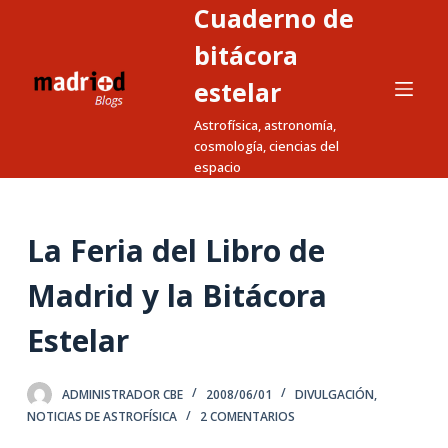
Cuaderno de
S
a
bitácora
l
estelar
t
Astrofísica, astronomía,
a
cosmología, ciencias del
r
espacio
a
l
c
La Feria del Libro de
o
n
Madrid y la Bitácora
t
Estelar
e
n
i
ADMINISTRADOR CBE
2008/06/01
DIVULGACIÓN
,
d
NOTICIAS DE ASTROFÍSICA
2 COMENTARIOS
o