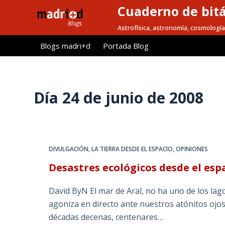
Cuaderno de bitá
S
a
Astrofísica, astronomía, cosmología
l
Blogs madri+d
Portada Blog
t
a
r
a
Día
24 de junio de 2008
l
c
o
n
DIVULGACIÓN
,
LA TIERRA DESDE EL ESPACIO
,
OPINIONES
t
Desastres ecológicos desde el espa
e
n
David ByN El mar de Aral, no ha uno de los lag
i
agoniza en directo ante nuestros atónitos ojos. 
d
décadas decenas, centenares…
o