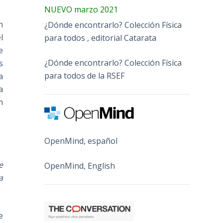
NUEVO marzo 2021
n
¿Dónde encontrarlo? Colección Física
l
para todos , editorial Catarata
e
¿Dónde encontrarlo? Colección Física
s
para todos de la RSEF
a
a
n
OpenMind, español
e
OpenMind, English
a
e