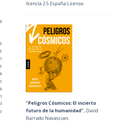
licencia 2.5 España License
.
e
e
e
n
e
a
o
a
n
"Peligros Cósmicos: El incierto
l
futuro de la humanidad"
, David
o
Barrado Navascues