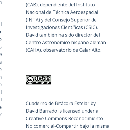
n
(
CAB
), dependiente del Instituto
Nacional de Técnica Aeroespacial
(INTA) y del Consejo Superior de
l
Investigaciones Científicas (CSIC).
r
David también ha sido director del
o
Centro Astronómico hispano alemán
s
(CAHA), observatorio de Calar Alto.
a
a
e
n
o
l
l
Cuaderno de Bitácora Estelar
by
e
David Barrado
is licensed under a
?
Creative Commons Reconocimiento-
No comercial-Compartir bajo la misma