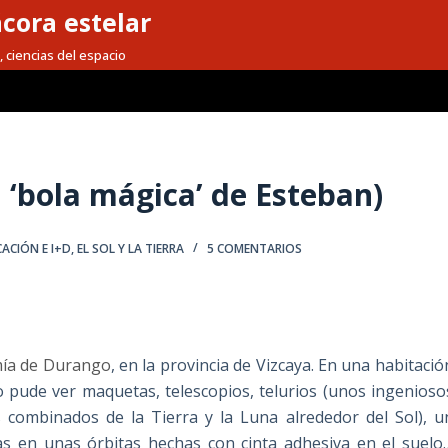
cora estelar
, ciencias del espacio
a ‘bola mágica’ de Esteban)
ACIÓN E I+D
,
EL SOL Y LA TIERRA
5 COMENTARIOS
mía de Durango
, en la provincia de Vizcaya. En una habitació
 pude ver maquetas, telescopios, telurios (unos ingenioso
s combinados de la Tierra y la Luna alrededor del Sol), u
as en unas órbitas hechas con cinta adhesiva en el suelo