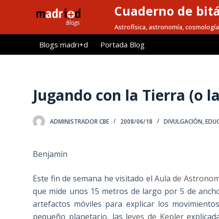
Cuaderno de bitá
S
a
Astrofísica, astronomía, cosmología
l
Blogs madri+d
Portada Blog
t
a
r
a
Jugando con la Tierra (o l
l
c
ADMINISTRADOR CBE
2008/06/18
DIVULGACIÓN
,
EDUC
o
n
t
Benjamín
e
n
Este fin de semana he visitado el
Aula de Astrono
i
que mide unos 15 metros de largo por 5 de ancho
d
artefactos móviles para explicar los movimiento
o
pequeño planetario, las
leyes de Kepler
explicad