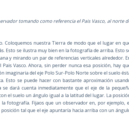
bservador tomando como referencia el Pais Vasco, al norte d
so. Coloquemos nuestra Tierra de modo que el lugar en qu
 Esto se ilustra muy bien en la fotografía de arriba. Esto s
ana y mirando un par de referencias verticales alrededor. E
el Pais Vasco. Ahora, sin perder nunca esa posición, hay qu
ón imaginaria del eje Polo Sur-Polo Norte sobre el suelo ést
ica. Esto se puede hacer con bastante aproximación usand
ía se dará cuenta inmediatamente que el eje de la pequeñ
on el suelo un ángulo igual a la latitud del lugar. La posició
 la fotografía. Fijaos que un observador en, por ejemplo, e
 posición tal que el eje apuntaría hacia arriba con un ángul