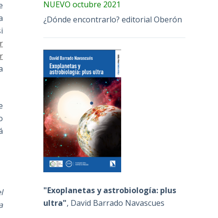
NUEVO octubre 2021
e
a
¿Dónde encontrarlo? editorial Oberón
i
r
r
a
e
o
á
"Exoplanetas y astrobiología: plus
l
ultra"
, David Barrado Navascues
a