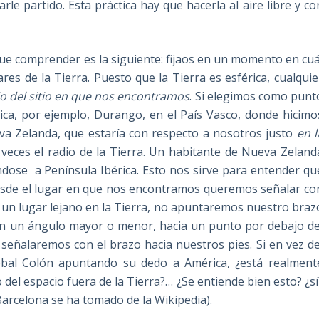
e partido. Esta práctica hay que hacerla al aire libre y co
ue comprender es la siguiente: fijaos en un momento en cuá
es de la Tierra. Puesto que la Tierra es esférica, cualquie
o del sitio en que nos encontramos
. Si elegimos como punt
rica, por ejemplo, Durango, en el País Vasco, donde hicimo
va Zelanda, que estaría con respecto a nosotros justo
en l
 veces el radio de la Tierra. Un habitante de Nueva Zeland
ndose a Península Ibérica. Esto nos sirve para entender qu
 desde el lugar en que nos encontramos queremos señalar co
 un lugar lejano en la Tierra, no apuntaremos nuestro braz
con un ángulo mayor o menor, hacia un punto por debajo de
señalaremos con el brazo hacia nuestros pies. Si en vez de
stobal Colón apuntando su dedo a América, ¿está realment
del espacio fuera de la Tierra?… ¿Se entiende bien esto? ¿sí
Barcelona se ha tomado de la Wikipedia).