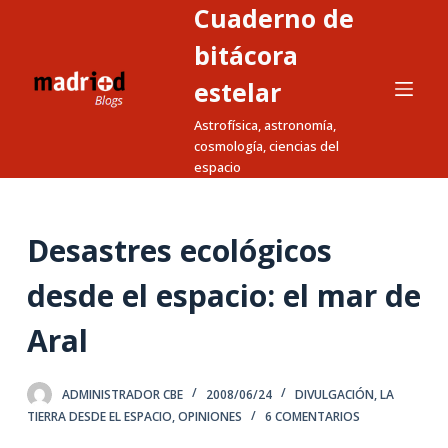
Cuaderno de
S
a
bitácora
l
estelar
t
Astrofísica, astronomía,
a
cosmología, ciencias del
r
espacio
a
l
c
Desastres ecológicos
o
n
desde el espacio: el mar de
t
Aral
e
n
i
ADMINISTRADOR CBE
2008/06/24
DIVULGACIÓN
,
LA
d
TIERRA DESDE EL ESPACIO
,
OPINIONES
6 COMENTARIOS
o