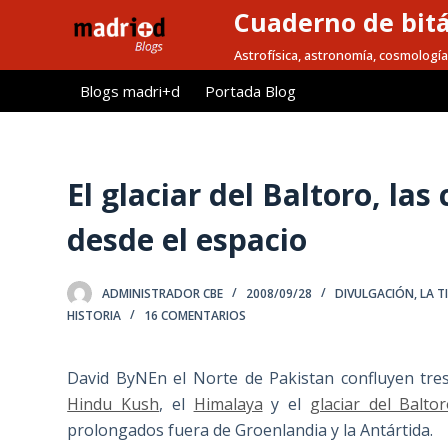
Cuaderno de bitá
S
a
Astrofísica, astronomía, cosmología
l
Blogs madri+d
Portada Blog
t
a
r
a
El glaciar del Baltoro, las
l
desde el espacio
c
o
n
ADMINISTRADOR CBE
2008/09/28
DIVULGACIÓN
,
LA T
t
HISTORIA
16 COMENTARIOS
e
n
David ByNEn el Norte de Pakistan confluyen tres
i
Hindu Kush
, el
Himalaya
y el
glaciar del Balto
d
prolongados fuera de Groenlandia y la Antártida.
o