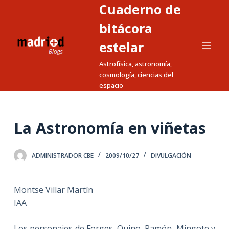
Cuaderno de
S
a
bitácora
l
estelar
t
Astrofísica, astronomía,
a
cosmología, ciencias del
r
espacio
a
l
c
La Astronomía en viñetas
o
n
ADMINISTRADOR CBE
2009/10/27
DIVULGACIÓN
t
e
n
Montse Villar Martín
i
IAA
d
o
Los personajes de Forges, Quino, Ramón, Mingote y