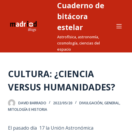
Cuaderno de
S
a
bitácora
l
estelar
t
Astrofísica, astronomía,
a
cosmología, ciencias del
r
espacio
a
l
c
CULTURA: ¿CIENCIA
o
n
VERSUS HUMANIDADES?
t
e
DAVID BARRADO
2022/05/20
DIVULGACIÓN
,
GENERAL
,
n
MITOLOGÍA E HISTORIA
i
d
El pasado día 17 la Unión Astronómica
o