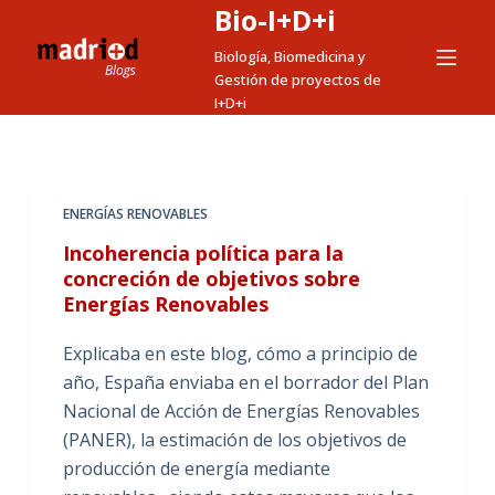
Bio-I+D+i
S
a
Biología, Biomedicina y
Gestión de proyectos de
l
I+D+i
t
a
r
a
ENERGÍAS RENOVABLES
l
Incoherencia política para la
c
concreción de objetivos sobre
o
Energías Renovables
n
t
Explicaba en este blog, cómo a principio de
e
año, España enviaba en el borrador del Plan
n
Nacional de Acción de Energías Renovables
i
(PANER), la estimación de los objetivos de
d
producción de energía mediante
o