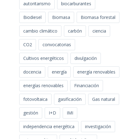
autoritarismo
biocarburantes
Biodiesel
Biomasa
Biomasa forestal
cambio climático
carbón
ciencia
CO2
convocatorias
Cultivos energéticos
divulgación
docencia
energía
energía renovables
energías renovables
Financiación
fotovoltaica
gasificación
Gas natural
gestión
I+D
IMI
independencia energética
investigación