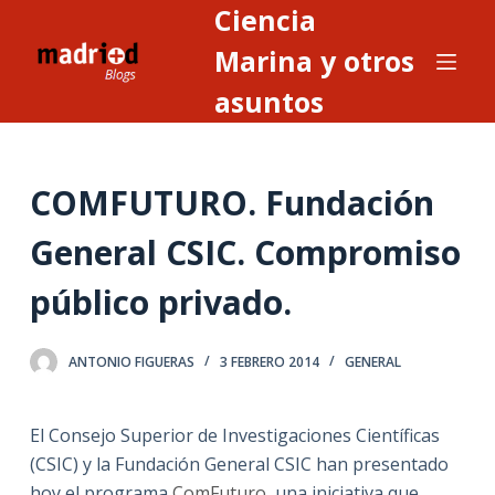
Ciencia
S
a
Marina y otros
l
asuntos
t
a
r
COMFUTURO. Fundación
a
l
General CSIC. Compromiso
c
o
público privado.
n
t
ANTONIO FIGUERAS
3 FEBRERO 2014
GENERAL
e
n
i
El Consejo Superior de Investigaciones Científicas
d
(CSIC) y la Fundación General CSIC han presentado
o
hoy el programa
ComFuturo
, una iniciativa que