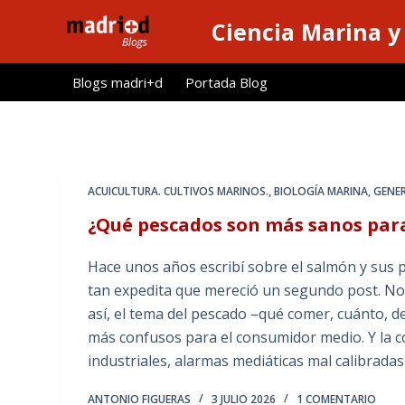
S
Ciencia Marina y
a
l
Blogs madri+d
Portada Blog
t
a
r
a
l
ACUICULTURA. CULTIVOS MARINOS.
,
BIOLOGÍA MARINA
,
GENE
c
¿Qué pescados son más sanos par
o
n
Hace unos años escribí sobre el salmón y sus
t
tan expedita que mereció un segundo post. No
e
así, el tema del pescado –qué comer, cuánto, d
n
más confusos para el consumidor medio. Y la co
i
industriales, alarmas mediáticas mal calibrada
d
o
ANTONIO FIGUERAS
3 JULIO 2026
1 COMENTARIO