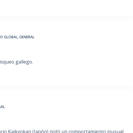
IO GLOBAL
,
GENERAL
isqueo gallego.
RAL
cuario Kaikyokan (Japón) notó un comportamiento inusual