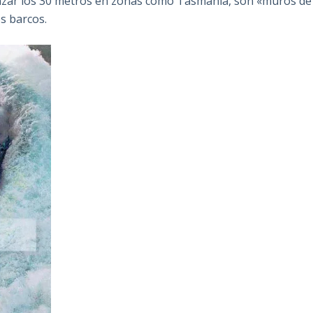
anzar los 30 metros en zonas como Tasmania, son «muros de
s barcos.