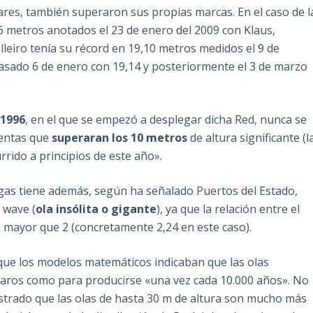
Bares, también superaron sus propias marcas. En el caso de l
 metros anotados el 23 de enero del 2009 con Klaus,
illeiro tenía su récord en 19,10 metros medidos el 9 de
asado 6 de enero con 19,14 y posteriormente el 3 de marzo
o
1996
, en el que se empezó a desplegar dicha Red, nunca se
mentas que
superaran los 10 metros
de altura significante (l
rrido a principios de este año».
gas tiene además, según ha señalado Puertos del Estado,
 wave (
ola insólita o gigante
), ya que la relación entre el
es mayor que 2 (concretamente 2,24 en este caso).
 que los modelos matemáticos indicaban que las olas
raros como para producirse «una vez cada 10.000 años». No
strado que las olas de hasta 30 m de altura son mucho más