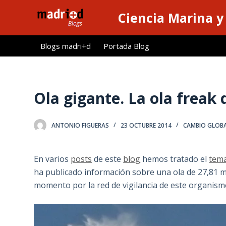
S
Ciencia Marina y
a
l
Blogs madri+d
Portada Blog
t
a
r
a
Ola gigante. La ola freak 
l
c
ANTONIO FIGUERAS
23 OCTUBRE 2014
CAMBIO GLOB
o
n
t
En varios
posts
de este
blog
hemos tratado el
tem
e
ha publicado información sobre una ola de 27,81 me
n
momento por la red de vigilancia de este organism
i
d
o