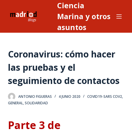
Ciencia
S
a
Marina y otros
l
asuntos
t
a
r
Coronavirus: cómo hacer
a
l
las pruebas y el
c
o
seguimiento de contactos
n
t
ANTONIO FIGUERAS
4 JUNIO 2020
COVID19-SARS COV2
,
e
GENERAL
,
SOLIDARIDAD
n
i
Parte 3 de
d
o