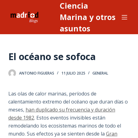
Ciencia
S
a
Marina y otros
l
asuntos
t
a
r
El océano se sofoca
a
l
c
ANTONIO FIGUERAS
11 JULIO 2025
GENERAL
o
n
Las olas de calor marinas, períodos de
t
calentamiento extremo del océano que duran días o
e
meses,
han duplicado su frecuencia y duración
n
desde 1982
. Estos eventos invisibles están
i
remodelando los ecosistemas marinos de todo el
d
mundo. Sus efectos ya se sienten desde la
Gran
o