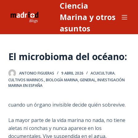
Ciencia
S
a
Marina y otros
l
asuntos
t
a
r
El microbioma del océano:
a
l
c
ANTONIO FIGUERAS
9 ABRIL 2026
ACUICULTURA.
o
CULTIVOS MARINOS.
,
BIOLOGÍA MARINA
,
GENERAL
,
INVESTIGACIÓN
MARINA EN ESPAÑA
n
t
e
cuando un órgano invisible decide quién sobrevive.
n
i
La mayor parte de la vida marina no nada, no tiene
d
aletas ni conchas y nunca aparece en los
o
documentales. Vive suspendida en el agua,