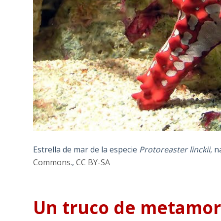
Estrella de mar de la especie
Protoreaster linckii
, n
Commons.
,
CC BY-SA
Un truco de metamor