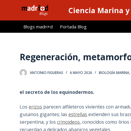
S
Ciencia Marina y
a
l
Blogs madri+d
Portada Blog
t
a
r
a
Regeneración, metamorfos
l
c
ANTONIO FIGUERAS
6 MAYO 2026
BIOLOGÍA MARINA
o
n
t
el secreto de los equinodermos.
e
n
Los
erizos
parecen alfileteros vivientes con armadu
i
gusanos gigantes; las
estrellas
extienden sus brazo
d
serpentina, y los
crinoideos
, conocidos como lirios
o
recuerdan a delicados abanicos vegetales.