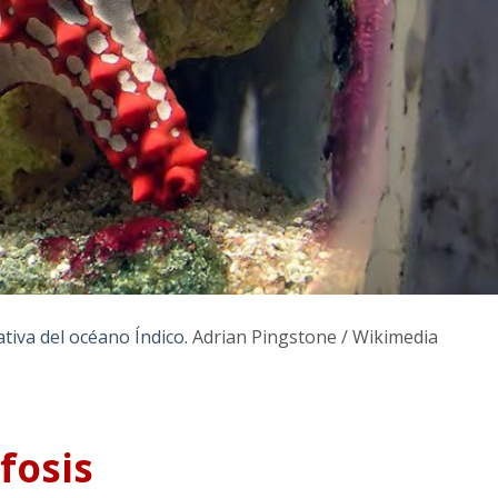
ativa del océano Índico.
Adrian Pingstone / Wikimedia
fosis